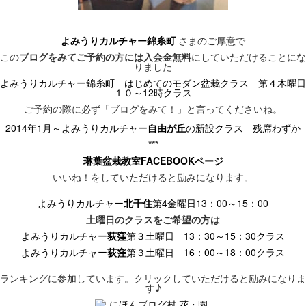
よみうりカルチャー錦糸町
さまのご厚意で
この
ブログをみてご予約の方には入会金無料
にしていただけることにな
りました
よみうりカルチャー錦糸町 はじめてのモダン盆栽クラス 第４木曜日
１０～12時クラス
ご予約の際に必ず「ブログをみて！」と言ってくださいね。
2014
年
1
月～よみうりカルチャー
自由が丘
の新設クラス
残席わずか
***
琳葉盆栽教室FACEBOOK
ページ
いいね！をしていただけると励みになります。
よみうりカルチャー
北千住
第4
金曜日13
：00
～15
：00
土曜日のクラス
をご希望の方は
よみうりカルチャー
荻窪
第３土曜日 13
：30
～15
：30
クラス
よみうりカルチャー
荻窪
第３土曜日 16
：00
～18
：00
クラス
ランキングに参加しています。
クリックしていただけると励みになりま
す♪