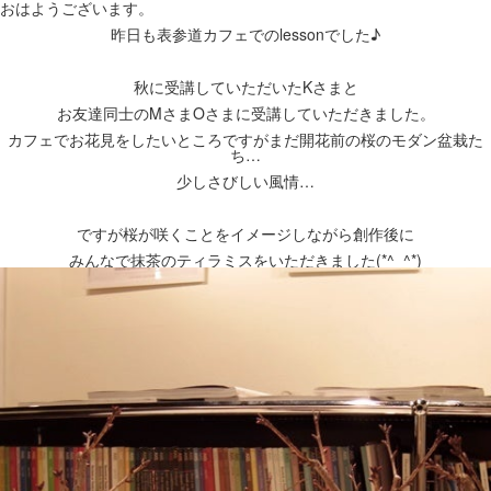
おはようございます。
昨日も表参道カフェでのlessonでした♪
秋に受講していただいたKさまと
お友達同士のMさまOさまに受講していただきました。
カフェでお花見をしたいところですが
まだ開花前の桜のモダン盆栽た
ち…
少しさびしい風情…
ですが桜が咲くことをイメージしながら創作後に
みんなで抹茶のティラミスをいただきました(*^_^*)