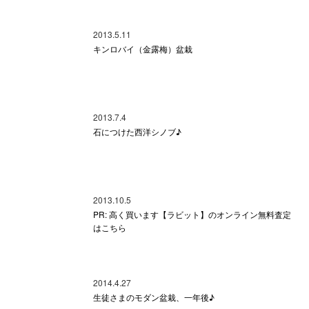
2013.5.11
キンロバイ（金露梅）盆栽
2013.7.4
石につけた西洋シノブ♪
2013.10.5
PR: 高く買います【ラビット】のオンライン無料査定
はこちら
2014.4.27
生徒さまのモダン盆栽、一年後♪