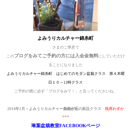
よみうりカルチャー錦糸町
さまのご厚意で
ブログをみてご予約の方には入会金無料
この
にしていただけ
ることになりました
よみうりカルチャー錦糸町 はじめてのモダン盆栽クラス 第４木曜
日１０～12時クラス
ご予約の際に必ず「ブログをみて！」と言ってくださいね。
2014
年
1
月～よみうりカルチャー
自由が丘
の新設クラス
残席わずか
***
琳葉盆栽教室FACEBOOK
ページ