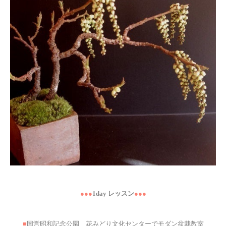
●●●
1day レッスン
●●●
■
国営昭和記念公園 花みどり文化センターでモダン盆栽教室