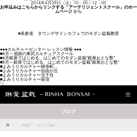
2014年4月29日（火）10：00～12：00
お申込みはこちらからリンクする「アーテリジェントスクール」のホー
ムページ
から
■
表参道 タウンデザインカフェでのモダン盆栽教室
●●●カルチャーセンター レッスン情報
●●●
■4月～池袋の東武カルチュアスクール
■4月銀座ではじめる、はじめてのモダン盆栽*銀座おとな塾*
■5月～銀座ではじめる、はじめてのモダン盆栽*銀座おとな塾*
■よみうりカルチャー錦糸町
...
■よみうりカルチャー自由が丘
■よみうりカルチャー北千住
■よみうりカルチャー荻窪
">
ブログ
Home
ブログ
キブシの花♪