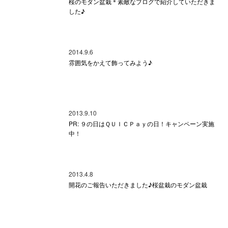
桜のモダン盆栽＊素敵なブログで紹介していただきま
した♪
2014.9.6
雰囲気をかえて飾ってみよう♪
2013.9.10
PR: ９の日はＱＵＩＣＰａｙの日！キャンペーン実施
中！
2013.4.8
開花のご報告いただきました♪桜盆栽のモダン盆栽