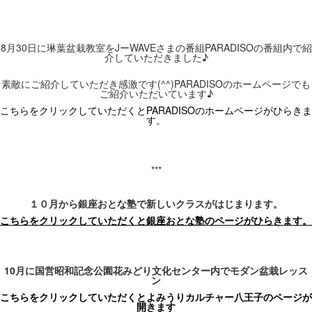
8
月
30
日に琳葉盆栽教室を
J
ー
WAVE
さまの番組
PARADISO
の番組内で紹
介していただきました
♪
素敵にご紹介
していただき感激です
(^^)PARADISO
のホームページでも
ご紹介いただいています
♪
こちらをクリックしていただくとPARADISO
のホームページがひらきま
す。
***
１０月から
銀座
おとな塾で新しいクラスがはじまります。
こちらをクリックしていただくと銀座おとな塾のページがひらきます。
10
月に
国営昭和記念公園
花みどり文化センター内でモダン盆栽レッス
ン
こちらをクリックしていただくとよみうりカルチャー八王子のページが
開きます