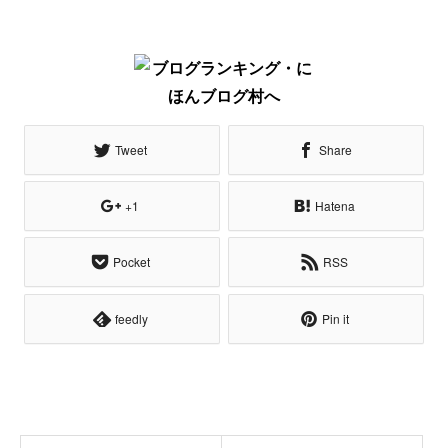
Tweet
Share
+1
Hatena
Pocket
RSS
feedly
Pin it