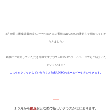
8
月
30
日に琳葉盆栽教室を
J
ー
WAVE
さまの番組
PARADISO
の番組内で紹介していた
だきました
♪
素敵にご紹介
していただき感激です
(^^)PARADISO
のホームページでもご紹介いた
だいています
♪
こちらをクリックしていただくとPARADISO
のホームページがひらきます。
***
１０月から
銀座
おとな塾で新しいクラスがはじまります。