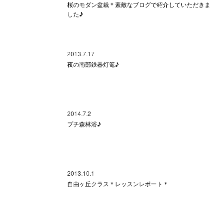
桜のモダン盆栽＊素敵なブログで紹介していただきま
した♪
2013.7.17
夜の南部鉄器灯篭♪
2014.7.2
プチ森林浴♪
2013.10.1
自由ヶ丘クラス＊レッスンレポート＊