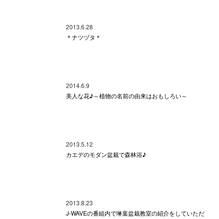
2013.6.28
＊ナツヅタ＊
2014.6.9
美人な花♪～植物の名前の由来はおもしろい～
2013.5.12
カエデのモダン盆栽で森林浴♪
2013.8.23
J-WAVEの番組内で琳葉盆栽教室の紹介をしていただ