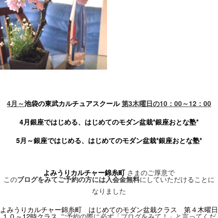
4月～
池袋の東武カルチュアスクール
第3木曜日の10：00～12：00
4月銀座ではじめる、はじめてのモダン盆栽*銀座おとな塾*
5月～銀座ではじめる、はじめてのモダン盆栽*銀座おとな塾*
よみうりカルチャー錦糸町
さまのご厚意で
この
ブログをみてご予約の方には入会金無料
にしていただけることに
なりました
よみうりカルチャー錦糸町 はじめてのモダン盆栽クラス 第４木曜日
１０～12時クラス
ご予約の際に必ず「ブログをみて！」と言ってくだ