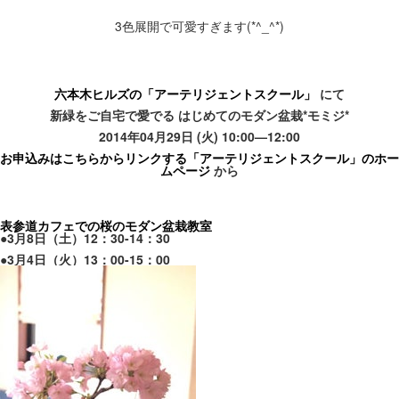
3色展開で可愛すぎます(*^_^*)
六本木ヒルズの「アーテリジェントスクール」
にて
新緑をご自宅で愛でる はじめてのモダン盆栽
*
モミジ
*
2014年
04
月
29
日
(
火
) 10:00
—
12:00
お申込みはこちらからリンクする「アーテリジェントスクール」のホー
ムページ
から
表参道カフェでの桜のモダン盆栽教室
●3月8日（土）12：30-14：30
●3
月4日（火）13：00-15：00