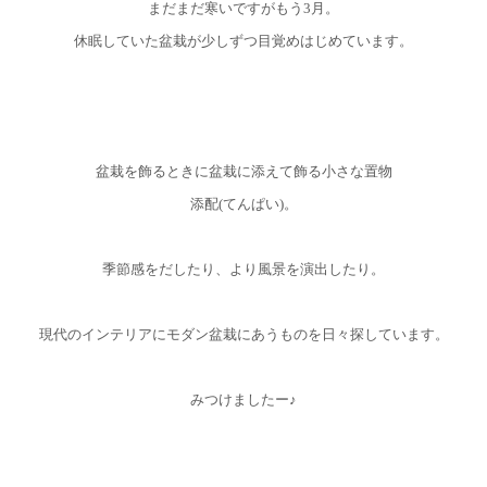
まだまだ寒いですがもう3月。
休眠していた盆栽が少しずつ目覚めはじめています。
盆栽を飾るときに盆栽に添えて飾る小さな置物
添配(てんぱい)。
季節感をだしたり、より風景を演出したり。
現代のインテリアにモダン盆栽にあうものを日々探しています。
みつけましたー
♪