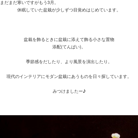
まだまだ寒いですがもう3月。
休眠していた盆栽が少しずつ目覚めはじめています。
盆栽を飾るときに盆栽に添えて飾る小さな置物
添配(てんぱい)。
季節感をだしたり、より風景を演出したり。
現代のインテリアにモダン盆栽にあうものを日々探しています。
みつけましたー
♪