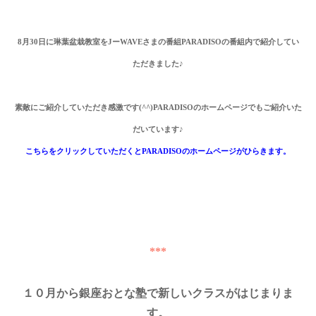
8
月
30
日に琳葉盆栽教室を
J
ー
WAVE
さまの番組
PARADISO
の番組内で紹介してい
ただきました
♪
素敵にご紹介
していただき感激です
(^^)PARADISO
のホームページでもご紹介いた
だいています
♪
こちらをクリックしていただくとPARADISO
のホームページがひらきます。
***
１０月から銀座おとな塾で新しいクラスがはじまりま
す。