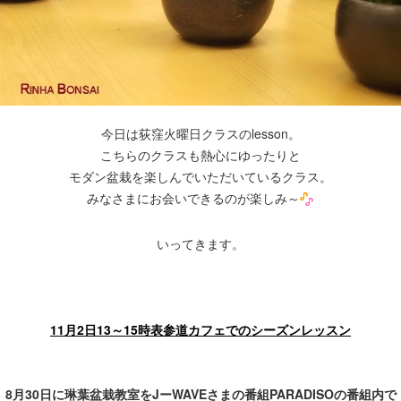
今日は荻窪火曜日クラスのlesson。
こちらのクラスも熱心にゆったりと
モダン盆栽を楽しんでいただいているクラス。
みなさまにお会いできるのが楽しみ～
いってきます
。
11月2日13～15時表参道カフェでのシーズンレッスン
8
月
30
日に琳葉盆栽教室を
J
ー
WAVE
さまの番組
PARADISO
の番組内で