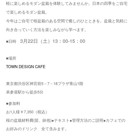
軽に楽しめるモダン盆栽を体験してみませんか。日本の四季をご自宅
で楽しめるモダン盆栽。
今年はご自宅で桜盆栽のある空間で癒しのひとときを。盆栽と気軽に
向き合っていく方法を楽しみながら学べます。
3月22日（土）13：00-15：00
■日時
■場所
TOWN DESIGN CAFE
東京都渋谷区神宮前5－7－18プラザ青山1階
表参道駅から徒歩5分
■参加料
お1人様￥7,350（税込）
桜の盆栽材料費(苗、鉢他)●テキスト●管理方法のご説明●カフェでの
お好みのドリンク 全て含みます。