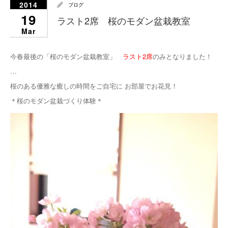
2014
ブログ
19
ラスト2席 桜のモダン盆栽教室
Mar
今春最後の「桜のモダン盆栽教室」
ラスト2席
のみとなりました！
…
桜のある優雅な癒しの時間をご自宅に お部屋でお花見！
＊桜のモダン盆栽づくり体験＊