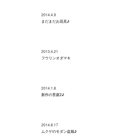
2014.4.9
まだまだお花見♪
2013.4.21
フウリンオダマキ
2014.1.8
新作の苔庭2♪
2014.8.17
ムクゲのモダン盆栽♪