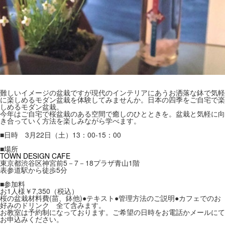
難しいイメージの盆栽ですが現代のインテリアにあうお洒落な鉢で気軽
に楽しめるモダン盆栽を体験してみませんか。日本の四季をご自宅で楽
しめるモダン盆栽。
今年はご自宅で桜盆栽のある空間で癒しのひとときを。盆栽と気軽に向
き合っていく方法を楽しみながら学べます。
■日時 3月22日（土）13：00-15：00
■場所
TOWN DESIGN CAFE
東京都渋谷区神宮前5－7－18プラザ青山1階
表参道駅から徒歩5分
■参加料
お1人様￥7,350（税込）
桜の盆栽材料費(苗、鉢他)●テキスト●管理方法のご説明●カフェでのお
好みのドリンク 全て含みます。
お教室は予約制になっております。ご希望の日時をお電話かメールにて
お申込みください。