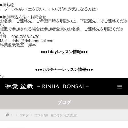
■持ち物
エプロンのみ（土を扱いますので汚れが気になる方は）
■参加申込方法・お問合せ
お名前、ご連絡先、ご希望日時を明記の上、下記宛先までご連絡くださ
い。
複数で参加される場合は参加者全員のお名前、ご連絡先を明記くださ
い。
TEL 090-7208-2470
Mail rinha@rinhabonsai.com
琳葉盆栽教室 岸本
●●●
1day
レッスン情報
●●●
●●●
カルチャーレッスン情報
●●●
">
ブログ
Home
ブログ
ラスト2席 桜のモダン盆栽教室