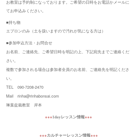
お教室は予約制になっております。ご希望の日時をお電話かメールに
てお申込みください。
■持ち物
エプロンのみ（土を扱いますので汚れが気になる方は）
■参加申込方法・お問合せ
お名前、ご連絡先、ご希望日時を明記の上、下記宛先までご連絡くだ
さい。
複数で参加される場合は参加者全員のお名前、ご連絡先を明記くださ
い。
TEL 090-7208-2470
Mail rinha@rinhabonsai.com
琳葉盆栽教室 岸本
●●●
1day
レッスン情報
●●●
●●●
カルチャーレッスン情報
●●●