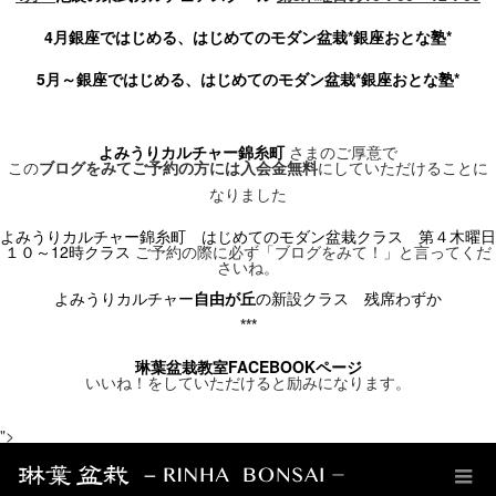
4月銀座ではじめる、はじめてのモダン盆栽*銀座おとな塾*
5月～銀座ではじめる、はじめてのモダン盆栽*銀座おとな塾*
よみうりカルチャー錦糸町
さまのご厚意で
この
ブログをみてご予約の方には入会金無料
にしていただけることに
なりました
よみうりカルチャー錦糸町 はじめてのモダン盆栽クラス 第４木曜日
１０～12時クラス
ご予約の際に必ず「ブログをみて！」と言ってくだ
さいね。
よみうりカルチャー
自由が丘
の新設クラス
残席わずか
***
琳葉盆栽教室FACEBOOK
ページ
いいね！をしていただけると励みになります。
">