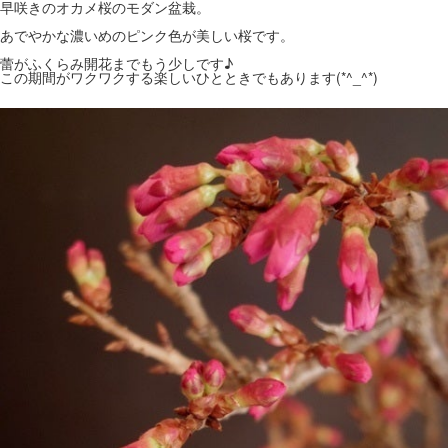
早咲きのオカメ桜のモダン盆栽。
あでやかな濃いめのピンク色が美しい桜です。
蕾がふくらみ開花までもう少しです♪
この期間がワクワクする楽しいひとときでもあります(*^_^*)