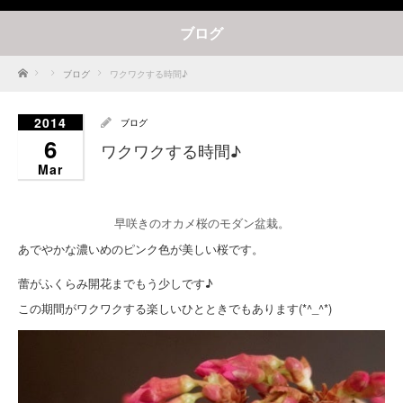
ブログ
Home
ブログ
ワクワクする時間♪
2014
ブログ
6
ワクワクする時間♪
Mar
早咲きのオカメ桜のモダン盆栽。
あでやかな濃いめのピンク色が美しい桜です。
蕾がふくらみ開花までもう少しです♪
この期間がワクワクする楽しいひとときでもあります(*^_^*)