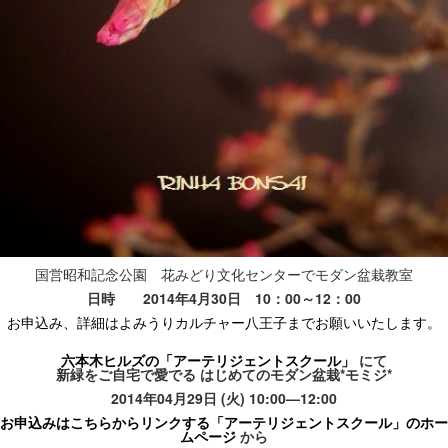
国営昭和記念公園 花みどり文化センターでモダン盆栽教室
日時 2014年4月30日 10：00～12：00
お申込み、詳細はよみうりカルチャー八王子までお願いいたします。
六本木ヒルズの「アーテリジェントスクール」
にて
新緑をご自宅で愛でる はじめてのモダン盆栽
*
モミジ
*
2014年
04
月
29
日
(
火
) 10:00
—
12:00
お申込みはこちらからリンクする「アーテリジェントスクール」のホー
ムページ
から