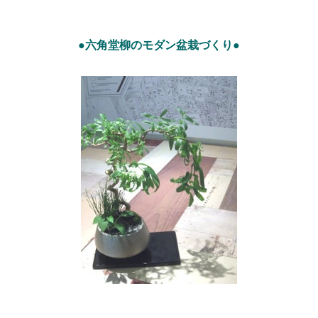
●六角堂柳のモダン盆栽づくり●