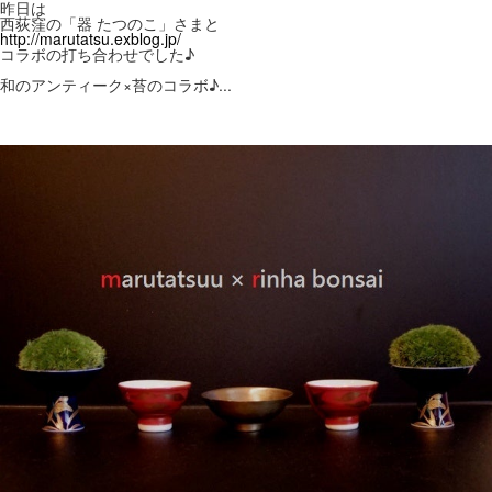
昨日は
西荻窪の「器 たつのこ」さまと
http://marutatsu.exblog.jp/
コラボの打ち合わせでした♪
和のアンティーク×苔のコラボ♪
...