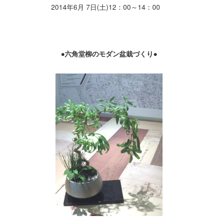
2014
年
6
月
7
日
(
土
)12
：
00
～
14
：
00
●六角堂柳のモダン盆栽づくり●