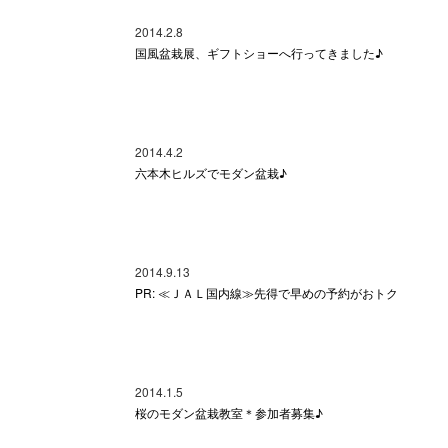
2014.2.8
国風盆栽展、ギフトショーへ行ってきました♪
2014.4.2
六本木ヒルズでモダン盆栽♪
2014.9.13
PR: ≪ＪＡＬ国内線≫先得で早めの予約がおトク
2014.1.5
桜のモダン盆栽教室＊参加者募集♪