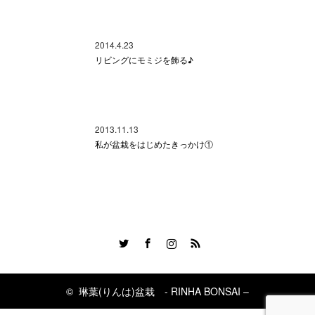
2014.4.23
リビングにモミジを飾る♪
2013.11.13
私が盆栽をはじめたきっかけ①
Twitter
Facebook
Instagram
RSS
©
琳葉(りんは)盆栽 - RINHA BONSAI –