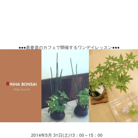
●●●
表参道のカフェで開催するワンデイレッスン
●●●
2
014
年
5
月
31
日
(
土
)13
：
00
～
15
：
00