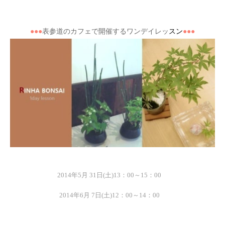
●●●
表参道のカフェで開催するワンデイレッ
スン
●●●
2
014
年
5
月
31
日
(
土
)13
：
00
～
15
：
00
2014
年
6
月
7
日
(
土
)12
：
00
～
14
：
00