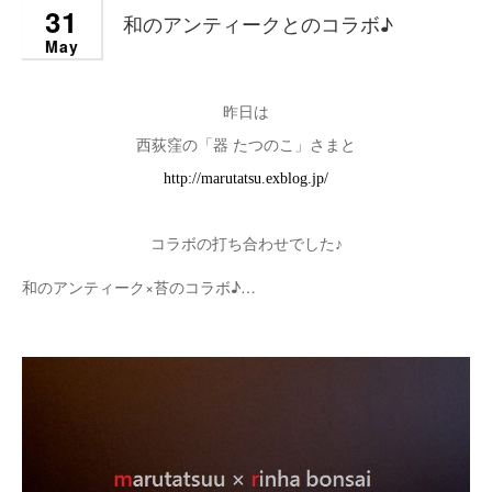
31
和のアンティークとのコラボ♪
May
昨日は
西荻窪の「器 たつのこ」さまと
http://marutatsu.exblog.jp/
コラボの打ち合わせでした♪
和のアンティーク×苔のコラボ♪
…