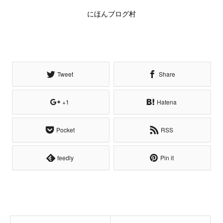
にほんブログ村
Tweet
Share
+1
Hatena
Pocket
RSS
feedly
Pin it