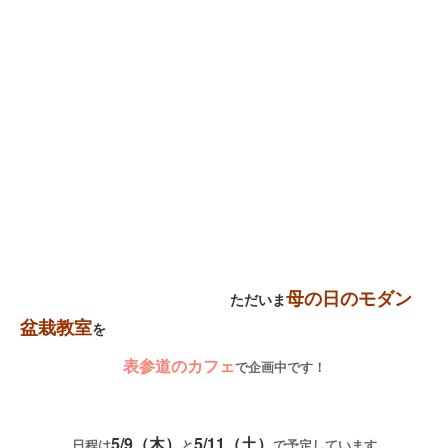
母の日のモダン
ただいま
盆栽教室
を
表参道のカフェ
で企画中です！
5/9（木）
5/11（土）
日程は
と
で予定しています