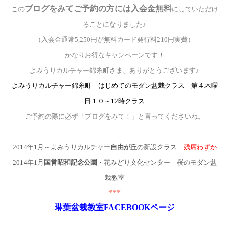
ブログをみてご予約の方には入会金無料
この
にしていただけ
ることになりました♪
（入会金通常5,250円が無料カード発行料210円実費）
かなりお得なキャンペーンです！
よみうりカルチャー錦糸町さま、ありがとうございます♪
よみうりカルチャー錦糸町 はじめてのモダン盆栽クラス 第４木曜
日１０～12時クラス
ご予約の際に必ず「ブログをみて！」と言ってくださいね。
2014
年
1
月～よみうりカルチャー
自由が丘
の新設クラス
残席わずか
2014
年
1
月
国営昭和記念公園
・花みどり文化センター 桜のモダン盆
栽教室
***
琳葉盆栽教室FACEBOOK
ページ