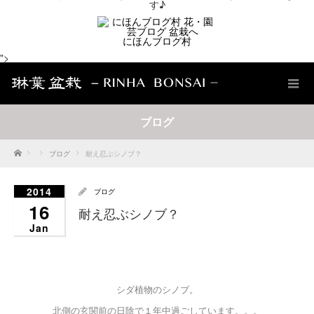
す♪
にほんブログ村
">
ブログ
Home
ブログ
耐え忍ぶシノブ？
2014
ブログ
16
耐え忍ぶシノブ？
Jan
シダ植物のシノブ。
北側の玄関前の日陰で１年中過ごしています。。。