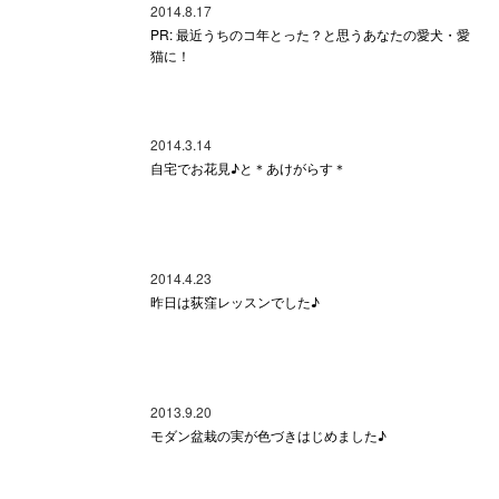
2014.8.17
PR: 最近うちのコ年とった？と思うあなたの愛犬・愛
猫に！
2014.3.14
自宅でお花見♪と＊あけがらす＊
2014.4.23
昨日は荻窪レッスンでした♪
2013.9.20
モダン盆栽の実が色づきはじめました♪