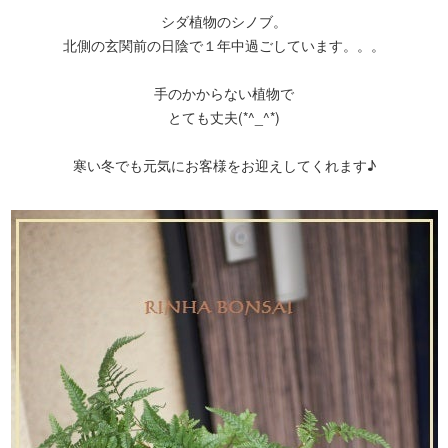
シダ植物のシノブ。
北側の玄関前の日陰で１年中過ごしています。。。
手のかからない植物で
とても丈夫(*^_^*)
寒い冬でも元気にお客様をお迎えしてくれます♪