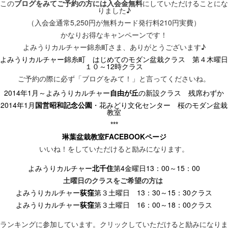
この
ブログをみてご予約の方には入会金無料
にしていただけることにな
りました♪
（入会金通常5,250円が無料カード発行料210円実費）
かなりお得なキャンペーンです！
よみうりカルチャー錦糸町さま、ありがとうございます♪
よみうりカルチャー錦糸町 はじめてのモダン盆栽クラス 第４木曜日
１０～12時クラス
ご予約の際に必ず「ブログをみて！」と言ってくださいね。
2014
年
1
月～よみうりカルチャー
自由が丘
の新設クラス
残席わずか
2014
年
1
月
国営昭和記念公園
・花みどり文化センター 桜のモダン盆栽
教室
***
琳葉盆栽教室FACEBOOK
ページ
いいね！をしていただけると励みになります。
よみうりカルチャー
北千住
第4
金曜日13
：00
～15
：00
土曜日のクラス
をご希望の方は
よみうりカルチャー
荻窪
第３土曜日 13
：30
～15
：30
クラス
よみうりカルチャー
荻窪
第３土曜日 16
：00
～18
：00
クラス
ランキングに参加しています。
クリックしていただけると励みになりま