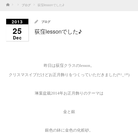
Home
ブログ
荻窪lessonでした♪
2013
ブログ
25
荻窪lessonでした♪
Dec
昨日は荻窪クラスのlesson。
クリスマスイブだけどお正月飾りをつくっていただきました(*^_^*)
琳葉盆栽2014年お正月飾りのテーマは
金と銀
銀色の鉢に金色の化粧砂。