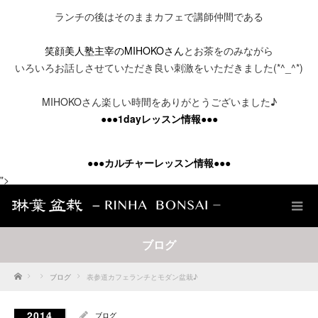
ランチの後はそのままカフェで講師仲間である
笑顔美人塾主宰のMIHOKOさん
とお茶をのみながら
いろいろお話しさせていただき良い刺激をいただきました(*^_^*)
MIHOKOさん楽しい時間をありがとうございました♪
●●●1dayレッスン情報●●●
●●●
カルチャーレッスン情報
●●●
">
ブログ
Home
ブログ
表参道カフェランチとモダン盆栽♪
2014
ブログ