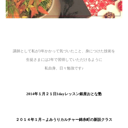
講師として私が3年かかって気づいたこと、身につけた技術を
生徒さまには2年で習得していただけるように
私自身、日々勉強です♪
2014年１月２１日1dayレッスン銀座おとな塾
２０１４年１月～よみうりカルチャー錦糸町の新設クラス