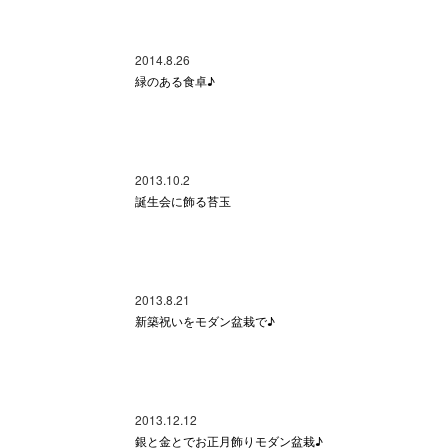
2014.8.26
緑のある食卓♪
2013.10.2
誕生会に飾る苔玉
2013.8.21
新築祝いをモダン盆栽で♪
2013.12.12
銀と金とでお正月飾りモダン盆栽♪