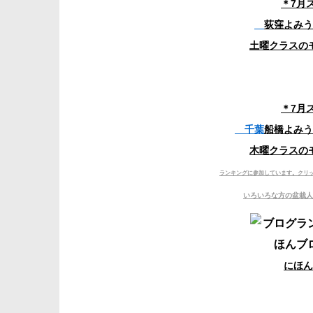
＊7月
荻窪よみう
土曜クラスの
＊7月
千葉
船橋よみう
木曜クラスの
ランキングに参加しています。
クリ
いろいろな方の盆栽人
にほん