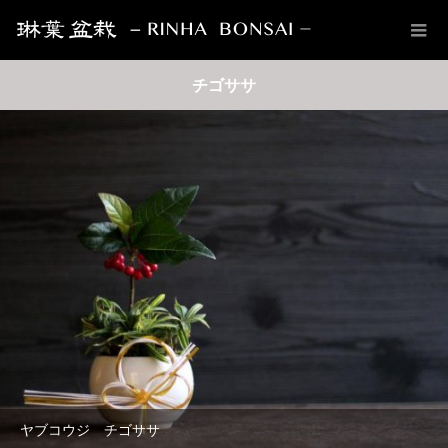
チゴササ
ヤブコウジ チゴササ