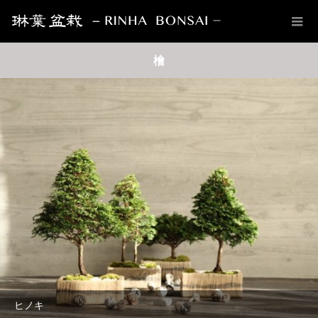
檜
ヒノキ