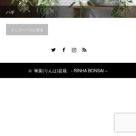
ハギ
トップページに戻る
Twitter
Facebook
Instagram
RSS
©
琳葉(りんは)盆栽 - RINHA BONSAI –