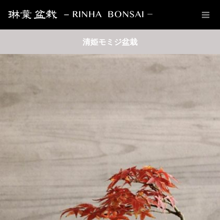
清姫モミジ盆栽