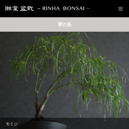
琴の糸
モミジ