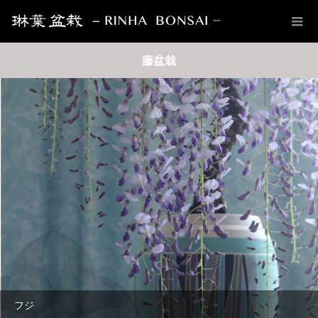
藤盆栽
フジ