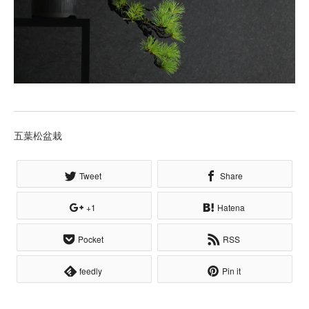
五葉松盆栽
Tweet
Share
+1
Hatena
Pocket
RSS
feedly
Pin it