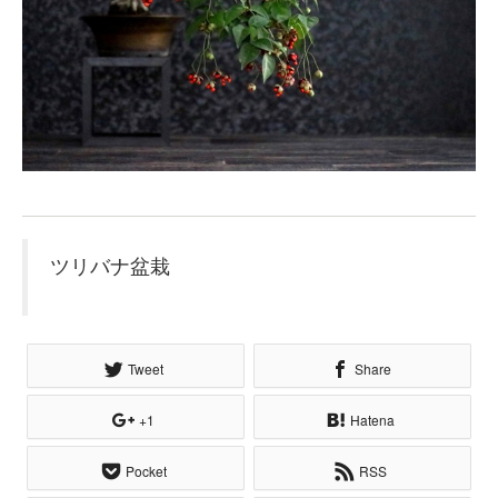
ツリバナ盆栽
Tweet
Share
+1
Hatena
Pocket
RSS