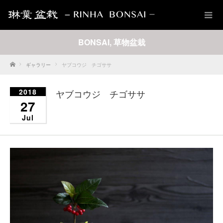
BONSAI
,
草物盆栽
Home
ギャラリー
ヤブコウジ チゴササ
2018
ヤブコウジ チゴササ
27
Jul