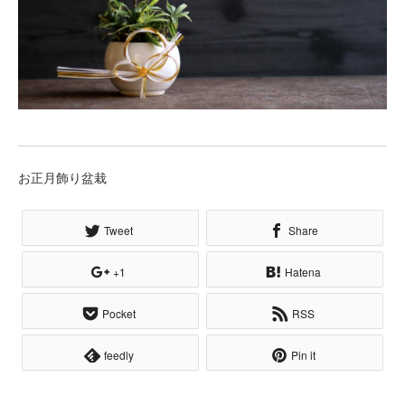
お正月飾り盆栽
Tweet
Share
+1
Hatena
Pocket
RSS
feedly
Pin it