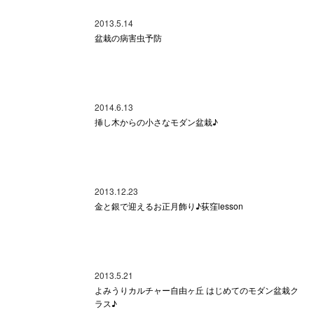
2013.5.14
盆栽の病害虫予防
2014.6.13
挿し木からの小さなモダン盆栽♪
2013.12.23
金と銀で迎えるお正月飾り♪荻窪lesson
2013.5.21
よみうりカルチャー自由ヶ丘 はじめてのモダン盆栽ク
ラス♪