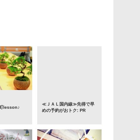
≪ＪＡＬ国内線≫先得で早
esson♪
めの予約がおトク: PR