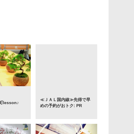
≪ＪＡＬ国内線≫先得で早
esson♪
めの予約がおトク: PR