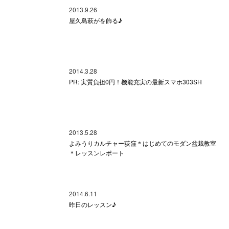
2013.9.26
屋久島萩がを飾る♪
2014.3.28
PR: 実質負担0円！機能充実の最新スマホ303SH
2013.5.28
よみうりカルチャー荻窪＊はじめてのモダン盆栽教室
＊レッスンレポート
2014.6.11
昨日のレッスン♪