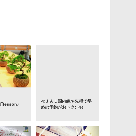
≪ＪＡＬ国内線≫先得で早
esson♪
めの予約がおトク: PR