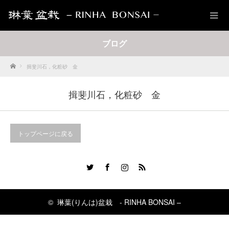
ブログ
Home
揖斐川石，化粧砂 金
揖斐川石，化粧砂 金
トップページに戻る
Twitter
Facebook
Instagram
RSS
©
琳葉(りんは)盆栽 - RINHA BONSAI –