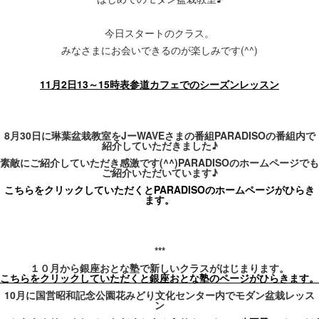
今日スタートのクラス。
みなさまにお会いできるのが楽しみです(^^)
11月2日13～15時表参道カフェでのシーズンレッスン
8
月
30
日に琳葉盆栽教室を
J
ー
WAVE
さまの番組
PARADISO
の番組内で
紹介していただきました
♪
素敵にご紹介
していただき感激です
(^^)PARADISO
のホームページでも
ご紹介いただいています
♪
こちらをクリックしていただくとPARADISO
のホームページがひらき
ます。
***
１０月から銀座おとな塾で新しいクラスがはじまります。
こちらをクリックしていただくと銀座おとな塾のページがひらきます。
10月に国営昭和記念公園花みどり文化センター内でモダン盆栽レッス
ン