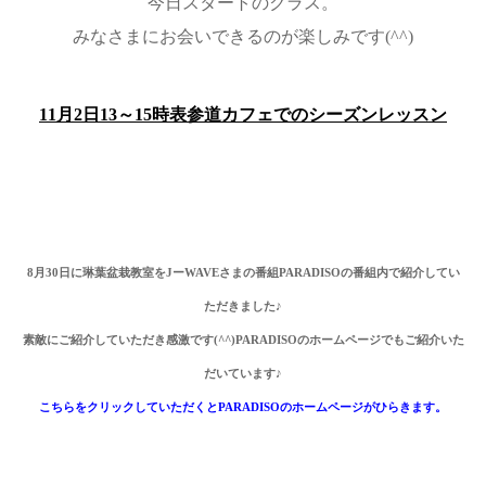
今日スタートのクラス。
みなさまにお会いできるのが楽しみです(^^)
11月2日13～15時表参道カフェでのシーズンレッスン
8
月
30
日に琳葉盆栽教室を
J
ー
WAVE
さまの番組
PARADISO
の番組内で紹介してい
ただきました
♪
素敵にご紹介
していただき感激です
(^^)PARADISO
のホームページでもご紹介いた
だいています
♪
こちらをクリックしていただくとPARADISO
のホームページがひらきます。