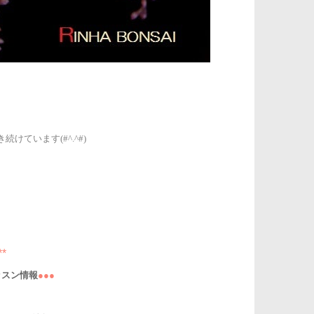
けています(#^.^#)
**
ッスン情報
●●●