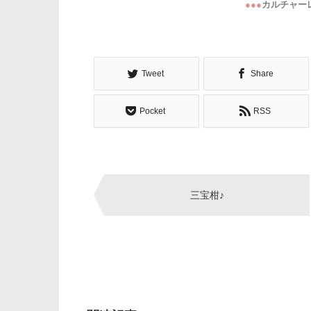
●●●
カルチャー
Tweet
Share
Pocket
RSS
Post
三宝柑♪
navigation