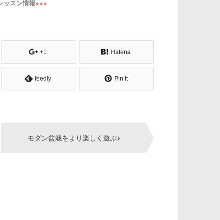
レッスン情報
●●●
+1
Hatena
feedly
Pin it
モダン盆栽をより楽しく遊ぶ♪