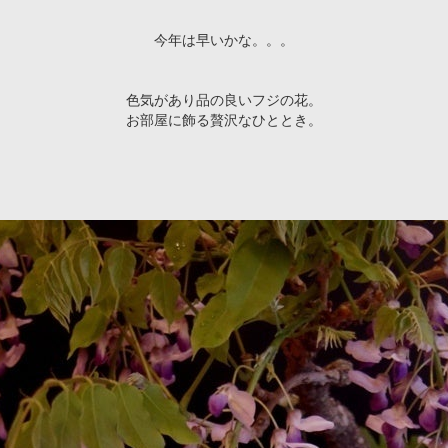
今年は早いかな。。。
色気があり品の良いフジの花。
お部屋に飾る贅沢なひととき。