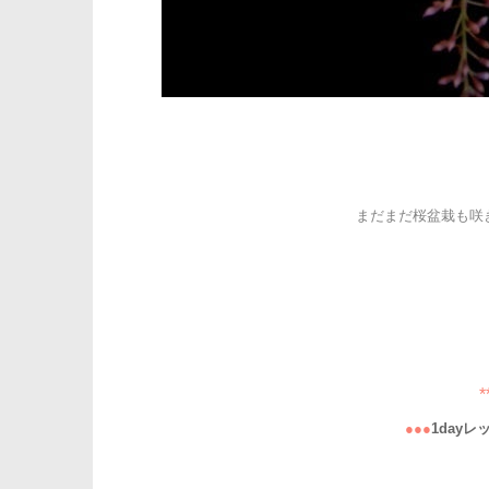
まだまだ桜盆栽も咲き続
*
●●●
1dayレ