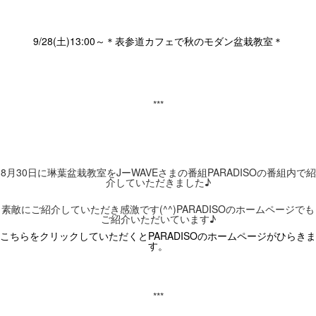
9/28(土)13:00～＊表参道カフェで秋のモダン盆栽教室＊
***
8
月
30
日に琳葉盆栽教室を
J
ー
WAVE
さまの番組
PARADISO
の番組内で紹
介していただきました
♪
素敵にご紹介
していただき感激です
(^^)PARADISO
のホームページでも
ご紹介いただいています
♪
こちらをクリックしていただくとPARADISO
のホームページがひらきま
す。
***