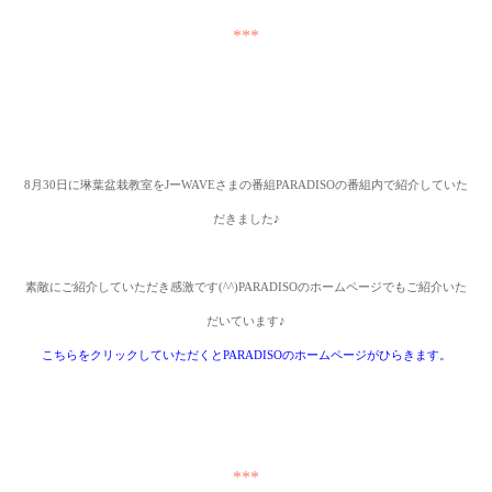
***
8
月
30
日に琳葉盆栽教室を
J
ー
WAVE
さまの番組
PARADISO
の番組内で紹介していた
だきました
♪
素敵にご紹介
していただき感激です
(^^)PARADISO
のホームページでもご紹介いた
だいています
♪
こちらをクリックしていただくとPARADISO
のホームページがひらきます。
***