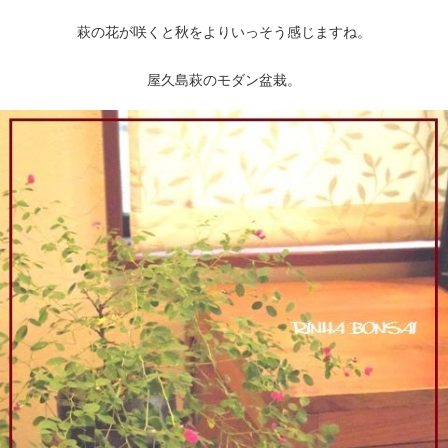
萩の花が咲くと秋をよりいっそう感じますね。
屋久島萩のモダン盆栽。