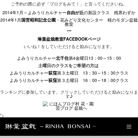
ご予約の際に必ず「ブログをみて！」と言ってくださいね。
2014
年
1
月～よみうりカルチャー
自由が丘
の新設クラス
残席わずか
2014
年
1
月
国営昭和記念公園
・花みどり文化センター 桜のモダン盆栽
教室
***
琳葉盆栽教室FACEBOOK
ページ
いいね！をしていただけると励みになります。
よみうりカルチャー
北千住
第4
金曜日13
：00
～15
：00
土曜日のクラス
をご希望の方は
よみうりカルチャー
荻窪
第３土曜日 13
：30
～15
：30
クラス
よみうりカルチャー
荻窪
第３土曜日 16
：00
～18
：00
クラス
ランキングに参加しています。
クリックしていただけると励みになりま
す♪
">