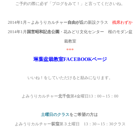
ご予約の際に必ず「ブログをみて！」と言ってくださいね。
2014
年
1
月～よみうりカルチャー
自由が丘
の新設クラス
残席わずか
2014
年
1
月
国営昭和記念公園
・花みどり文化センター 桜のモダン盆
栽教室
***
琳葉盆栽教室FACEBOOK
ページ
いいね！をしていただけると励みになります。
よみうりカルチャー
北千住
第4
金曜日13
：00
～15
：00
土曜日のクラス
をご希望の方は
よみうりカルチャー
荻窪
第３土曜日 13
：30
～15
：30
クラス