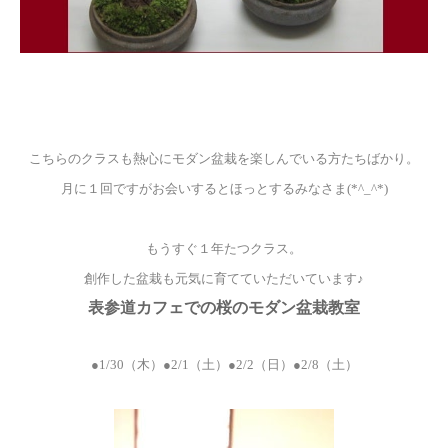
こちらのクラスも熱心にモダン盆栽を楽しんでいる方たちばかり。
月に１回ですがお会いするとほっとするみなさま(*^_^*)
もうすぐ１年たつクラス。
創作した盆栽も元気に育てていただいています♪
表参道カフェでの桜のモダン盆栽教室
●1/30（木）●2/1（土）●2/2（日）●2/8（土）