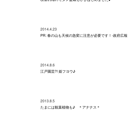
2014.4.23
PR: 春の山も天候の急変に注意が必要です！-政府広報
2014.8.6
江戸園芸?! 姫フヨウ♪
2013.8.5
たまには観葉植物も♪ ＊アナナス＊