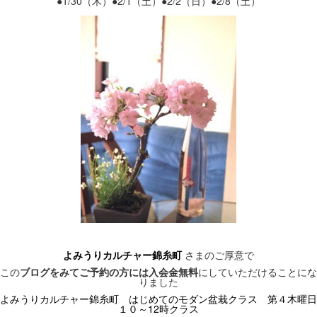
●1/30（木）●2/1（土）●2/2（日）●2/8（土）
よみうりカルチャー錦糸町
さまのご厚意で
この
ブログをみてご予約の方には入会金無料
にしていただけることにな
りました
よみうりカルチャー錦糸町 はじめてのモダン盆栽クラス 第４木曜日
１０～12時クラス