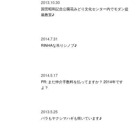
2013.10.30
国営昭和記念公園花みどり文化センター内でモダン盆
栽教室♪
2014.7.31
RINHAな吊りシノブ♪
2014.5.17
PR: まだ仲介手数料を払ってますか？ 2014年です
よ？
2013.5.25
バラもヤクシマハギも咲いています♪