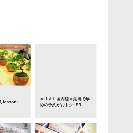
≪ＪＡＬ国内線≫先得で早
esson♪
めの予約がおトク: PR