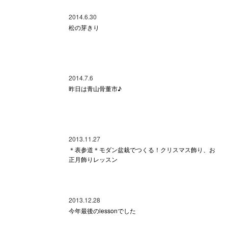
2014.6.30
松の芽きり
2014.7.6
昨日は青山骨董市♪
2013.11.27
＊表参道＊モダン盆栽でつくる！クリスマス飾り、お
正月飾りレッスン
2013.12.28
今年最後のlessonでした