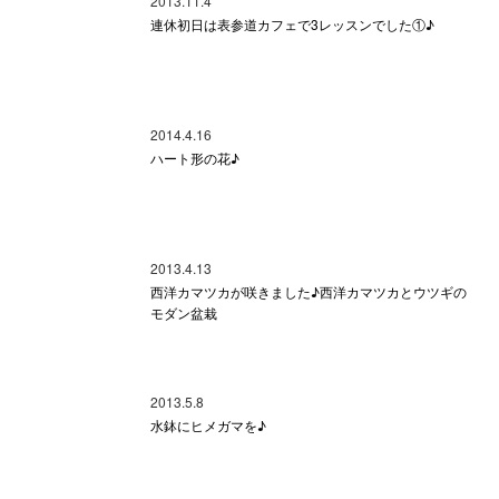
2013.11.4
連休初日は表参道カフェで3レッスンでした①♪
2014.4.16
ハート形の花♪
2013.4.13
西洋カマツカが咲きました♪西洋カマツカとウツギの
モダン盆栽
2013.5.8
水鉢にヒメガマを♪