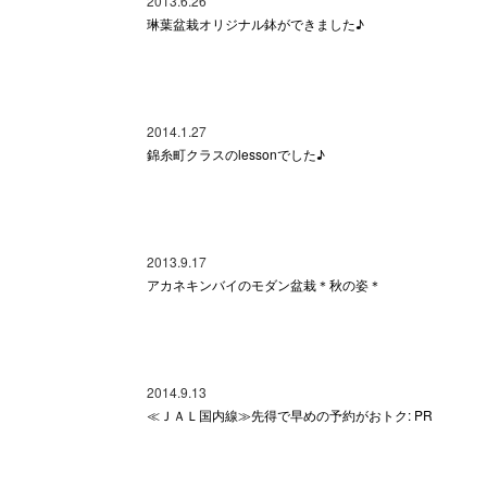
2013.6.26
琳葉盆栽オリジナル鉢ができました♪
2014.1.27
錦糸町クラスのlessonでした♪
2013.9.17
アカネキンバイのモダン盆栽＊秋の姿＊
2014.9.13
≪ＪＡＬ国内線≫先得で早めの予約がおトク: PR